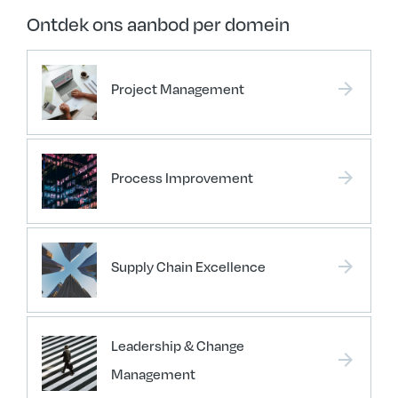
Ontdek ons aanbod per domein
arrow_forward
Project Management
arrow_forward
Process Improvement
arrow_forward
Supply Chain Excellence
Leadership & Change
arrow_forward
Management