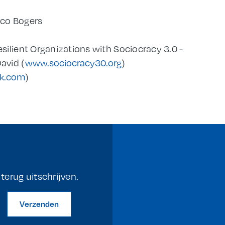
rco Bogers
esilient Organizations with Sociocracy 3.0 -
avid (
www.sociocracy30.org
)
nk.com
)
erug uitschrijven.
Verzenden