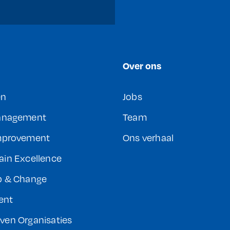
Over ons
en
Jobs
Management
Team
mprovement
Ons verhaal
ain Excellence
p & Change
ent
ven Organisaties