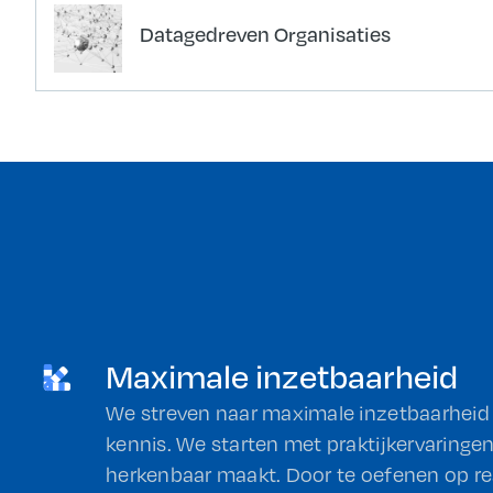
Datagedreven Organisaties
Maximale inzetbaarheid
We streven naar maximale inzetbaarheid
kennis. We starten met praktijkervaringe
herkenbaar maakt. Door te oefenen op re