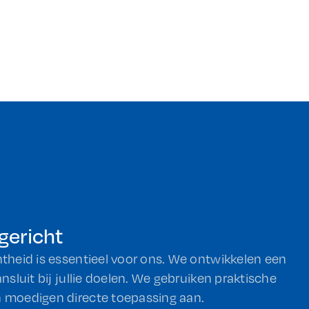
gericht
theid is essentieel voor ons. We ontwikkelen een
ansluit bij jullie doelen. We gebruiken praktische
 moedigen directe toepassing aan.