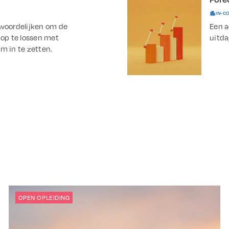
IN-C
twoordelijken om de
Een a
op te lossen met
uitda
m in te zetten.
OPEN OPLEIDING