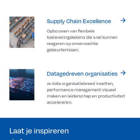
arrow_forward
Supply Chain Excellence
Opbouwen van flexibele
toeleveringsketens die snel kunnen
reageren op onverwachte
gebeurtenissen.
arrow_forward
Datagedreven organisaties
Je data organisatiebreed inzetten,
performance management visueel
maken en leiderschap en productiviteit
accelereren.
Laat je inspireren