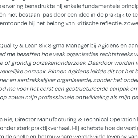
nge ervaring benadrukte hij enkele fundamentele princ
ën niet bestaan: pas door een idee in de praktijk te te
lemtoonde hij het belang van kritische reflectie, zow
Quality & Lean Six Sigma Manager bij Agidens en aan
ed me beseffen hoe vaak organisaties rechtstreeks
v
se
of grondig oorzakenonderzoek. Daardoor worden
erkelijke oorzaak. Binnen Agidens leidde dit tot het 
er en aantrekkelijker organiseerde, zonder het onde
ood me voor het eerst een gestructureerde aanpak om
p zowel mijn professionele ontwikkeling als mijn pe
 la Rie, Director Manufacturing & Technical Operation
onder sterk praktijkverhaal. Hij schetste hoe de vestig
m de snelle en betrouwbare wereldwijde levering van