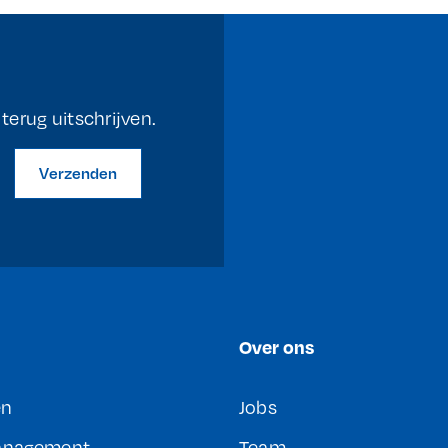
erug uitschrijven.
Verzenden
Over ons
en
Jobs
Management
Team