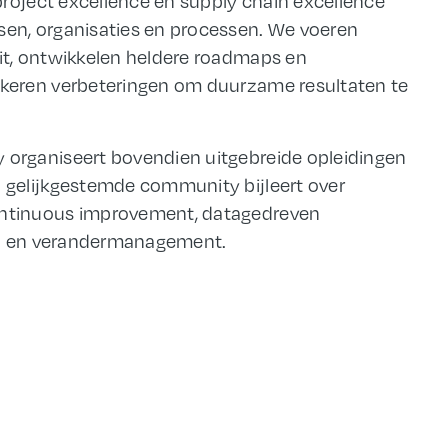
project excellence en supply chain excellence
en, organisaties en processen. We voeren
t, ontwikkelen heldere roadmaps en
keren verbeteringen om duurzame resultaten te
organiseert bovendien uitgebreide opleidingen
gelijkgestemde community bijleert over
ntinuous improvement, datagedreven
ap en verandermanagement.