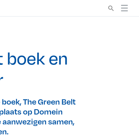
search
 boek en
r
 boek, The Green Belt
 plaats op Domein
te aanwezigen samen,
en.