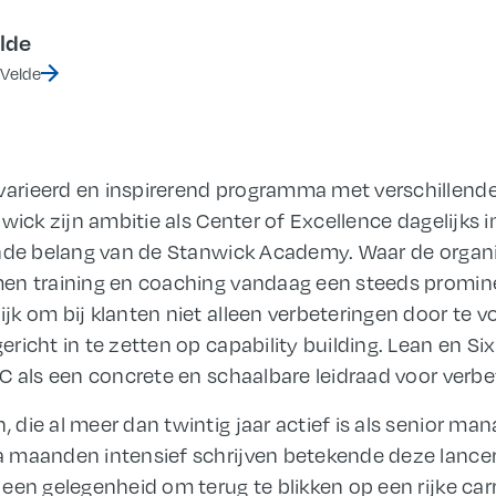
lde
 Velde
rieerd en inspirerend programma met verschillende
wick zijn ambitie als Center of Excellence dagelijks in
nde belang van de Stanwick Academy. Waar de organis
en training en coaching vandaag een steeds prominen
k om bij klanten niet alleen verbeteringen door te 
richt in te zetten op capability building. Lean en Si
C als een concrete en schaalbare leidraad voor verbe
die al meer dan twintig jaar actief is als senior ma
 maanden intensief schrijven betekende deze lancer
een gelegenheid om terug te blikken op een rijke carr