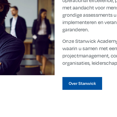
operational excellence, 
met aandacht voor mens
grondige assessments ui
implementeren en veran
garanderen.
Onze Stanwick Academy 
waarin u samen met een 
projectmanagement, co
organisaties, leidersch
Over Stanwick