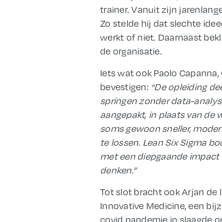
trainer. Vanuit zijn jarenla
Zo stelde hij dat slechte idee
werkt of niet. Daarnaast bek
de organisatie.
Iets wat ook Paolo Capanna, 
bevestigen:
“De opleiding de
springen zonder data
-analy
aangepakt, in plaats van de w
soms gewoon sneller, modern
te lossen. Lean Six Sigma b
met een diepgaande impact o
denken.”
Tot slot bracht ook Arjan de
Innovative Medicine, een bijz
covid pandemie in slaagde o