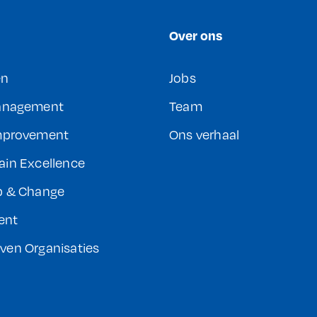
Over ons
en
Jobs
Management
Team
mprovement
Ons verhaal
ain Excellence
p & Change
ent
ven Organisaties