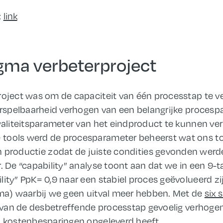
:
link
sigma verbeterproject
project was om de capaciteit van één processtap te
oorspelbaarheid verhogen van een belangrijke proces
kwaliteitsparameter van het eindproduct te kunnen ve
tools werd de procesparameter beheerst wat ons toel
in productie zodat de juiste condities gevonden wer
r. De “capability” analyse toont aan dat we in een 9
lity” PpK= 0,9 naar een stabiel proces geëvolueerd zi
gma) waarbij we geen uitval meer hebben. Met de
six 
it van de desbetreffende processtap gevoelig verhogen
n kostenbesparingen opgeleverd heeft.