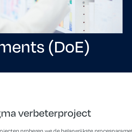
iments (DoE)
sigma verbeterproject
rojecten proberen we de belangrijkste procesparame