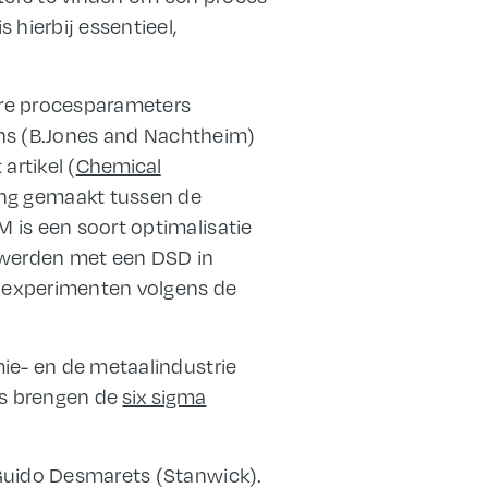
is hierbij essentieel,
dere procesparameters
igns (B.Jones and Nachtheim)
artikel (
Chemical
ing gemaakt tussen de
 is een soort optimalisatie
s werden met een DSD in
90 experimenten volgens de
mie- en de metaalindustrie
’s brengen de
six sigma
 Guido Desmarets (Stanwick).