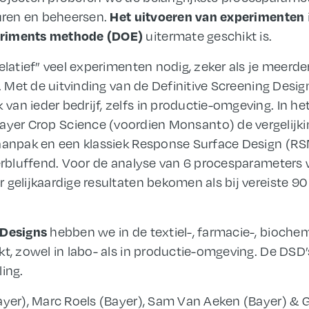
turen en beheersen.
Het uitvoeren van experimenten
uitermate geschikt is.
eriments methode (DOE)
relatief” veel experimenten nodig, zeker als je meer
en. Met de uitvinding van de Definitive Screening Des
n ieder bedrijf, zelfs in productie-omgeving. In het 
Bayer Crop Science (voordien Monsanto) de vergelijk
aanpak en een klassiek Response Surface Design (RSM
 verbluffend. Voor de analyse van 6 procesparameter
 gelijkaardige resultaten bekomen als bij vereiste 
hebben we in de textiel-, farmacie-, bioche
 Designs
kt, zowel in labo- als in productie-omgeving. De DSD
ling.
Bayer), Marc Roels (Bayer), Sam Van Aeken (Bayer) &