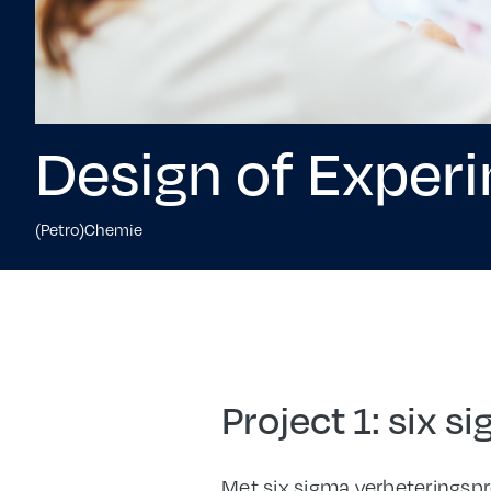
Design of Exper
(Petro)Chemie
Project 1: six 
Met six sigma verbeteringsp