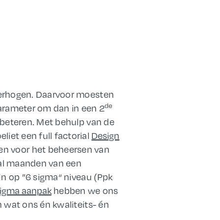
 verhogen. Daarvoor moesten
de
parameter om dan in een 2
rbeteren. Met behulp van de
iet een full factorial
Design
den voor het beheersen van
-tal maanden van een
jn op ”6 sigma“ niveau (Ppk
sigma aanpak
hebben we ons
 wat ons én kwaliteits- én