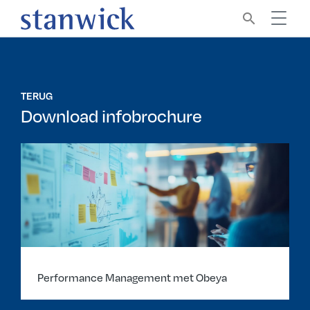
search
TERUG
Download infobrochure
Performance Management met Obeya