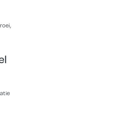
roei,
el
atie