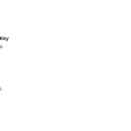
Key
a
s