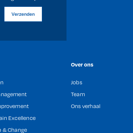
Verzenden
Over ons
en
Jobs
Management
Team
mprovement
Ons verhaal
ain Excellence
p & Change