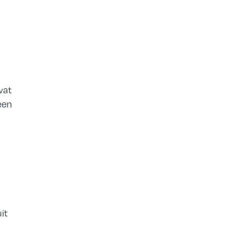
wat
een
it