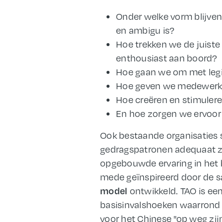
Onder welke vorm blijven
en ambigu is?
Hoe trekken we de juist
enthousiast aan boord?
Hoe gaan we om met legi
Hoe geven we medewerke
Hoe creëren en stimuler
En hoe zorgen we ervoor da
Ook bestaande organisaties s
gedragspatronen adequaat zi
opgebouwde ervaring in het 
mede geïnspireerd door de s
model
ontwikkeld. TAO is een
basisinvalshoeken waarrond
voor het Chinese "op weg zij