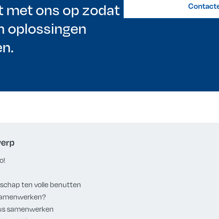
 met ons op zodat
Contact
 oplossingen
n.
werp
o!
schap ten volle benutten
 samenwerken?
eus samenwerken