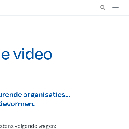
search
de video
turende organisaties…
tievormen.
stens volgende vragen: