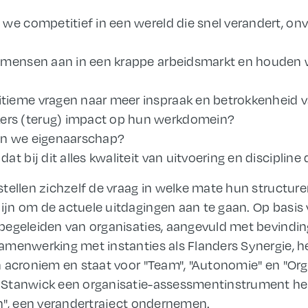
 we competitief in een wereld die snel verandert, o
e mensen aan in een krappe arbeidsmarkt en houden
tieme vragen naar meer inspraak en betrokkenheid
rs (terug) impact op hun werkdomein?
en we eigenaarschap?
t bij dit alles kwaliteit van uitvoering en discipline
tellen zichzelf de vraag in welke mate hun structur
jn om de actuele uitdagingen aan te gaan. Op basis 
begeleiden van organisaties, aangevuld met bevindin
amenwerking met instanties als Flanders Synergie, h
 acroniem en staat voor "Team", "Autonomie" en "Orga
 Stanwick een organisatie-assessmentinstrument he
n", een verandertraject ondernemen.