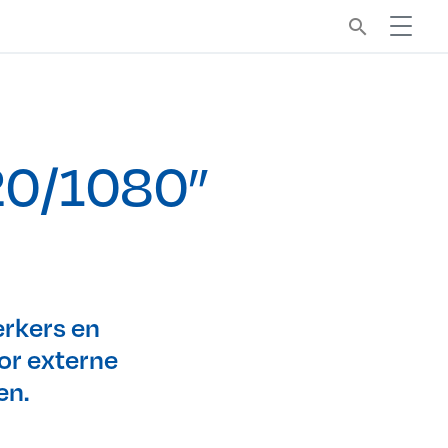
search
920/1080”
erkers en
or externe
en.