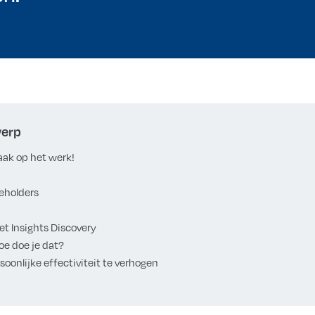
werp
ak op het werk!
eholders
t Insights Discovery
oe doe je dat?
oonlijke effectiviteit te verhogen