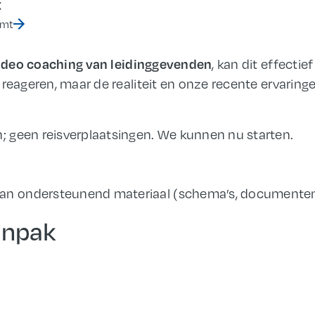
t
emt
video coaching van leidinggevenden
, kan dit effectie
reageren, maar de realiteit en onze recente ervaring
n; geen reisverplaatsingen. We kunnen nu starten.
van ondersteunend materiaal (schema’s, documente
anpak