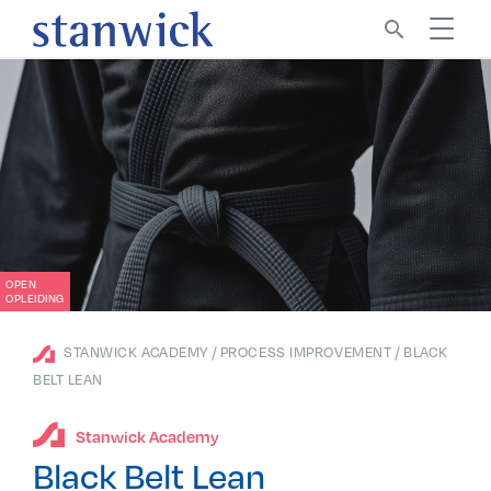
search
OPEN
OPLEIDING
/
/
STANWICK ACADEMY
PROCESS IMPROVEMENT
BLACK
BELT LEAN
Stanwick Academy
Black Belt Lean