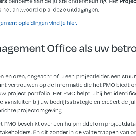
behoefte aan de juiste ondersteuning. Het
ers
Proje
s het antwoord op al deze uitdagingen.
ment opleidingen vind je hier.
nagement Office als uw bet
 en oren, ongeacht of u een projectleider, een stuur
U kunt vertrouwen op de informatie die het PMO bied
w project portfolio. Het PMO helpt u bij het identifi
 aansluiten bij uw bedrijfsstrategie en creëert de 
erichte projectomgeving.
et PMO beschikt over een hulpmiddel om projectdata
stakeholders. En dit zonder in de val te trappen van 