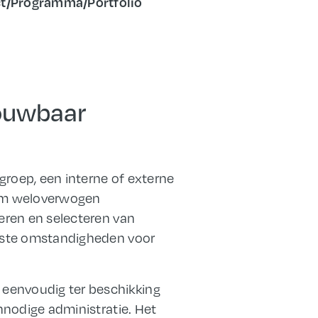
ct/Programma/Portfolio
rouwbaar
groep, een interne of externe
t om weloverwogen
ceren en selecteren van
juiste omstandigheden voor
 eenvoudig ter beschikking
onnodige administratie. Het