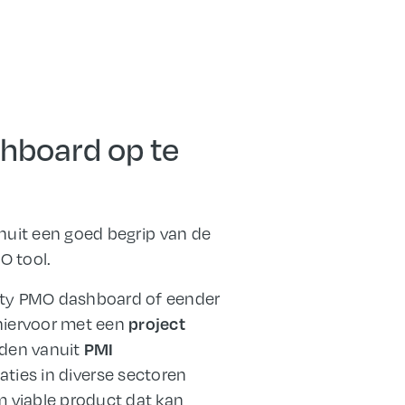
hboard op te
anuit een goed begrip van de
O tool.
ity PMO dashboard of eender
hiervoor met een
project
rden vanuit
PMI
aties in diverse sectoren
 viable product dat kan