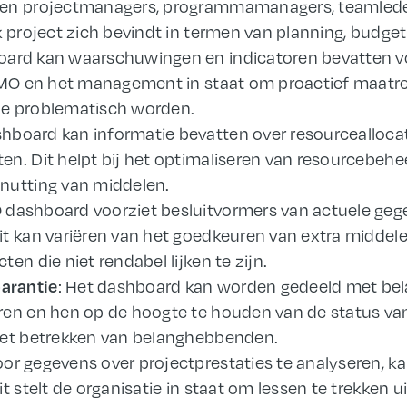
nen projectmanagers, programmamanagers, teamleden
k project zich bevindt in termen van planning, budget
oard kan waarschuwingen en indicatoren bevatten voor
 PMO en het management in staat om proactief maatr
ze problematisch worden.
shboard kan informatie bevatten over resourceallocat
en. Dit helpt bij het optimaliseren van resourcebeh
nutting van middelen.
O dashboard voorziet besluitvormers van actuele g
t kan variëren van het goedkeuren van extra middelen
en die niet rendabel lijken te zijn.
: Het dashboard kan worden gedeeld met b
arantie
ren en hen op de hoogte te houden van de status van 
 het betrekken van belanghebbenden.
oor gegevens over projectprestaties te analyseren, k
it stelt de organisatie in staat om lessen te trekken u