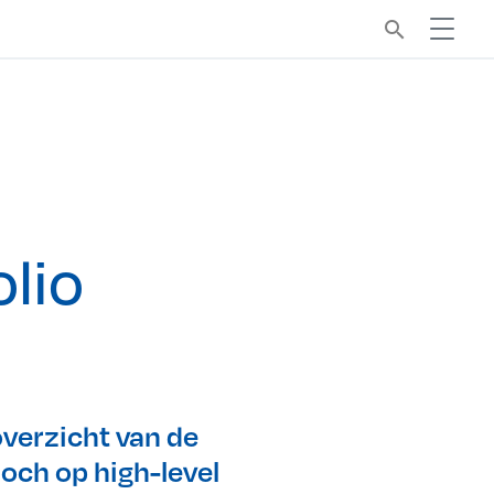
search
e
olio
overzicht van de
och op high-level