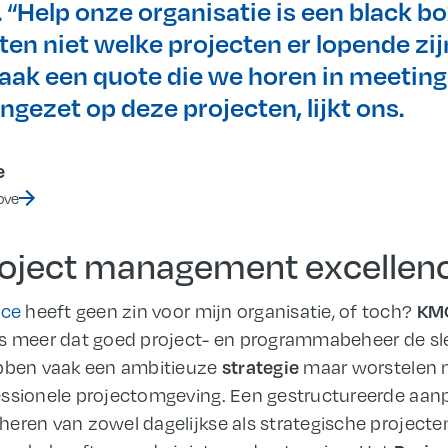
 “Help onze organisatie is een black b
 niet welke projecten er lopende zijn
 vaak een quote die we horen in meetin
ngezet op deze projecten, lijkt ons.
e
ove
oject management excellen
ice
heeft geen zin voor mijn organisatie, of toch?
KMO
s meer dat goed project- en programmabeheer de sle
ebben vaak een ambitieuze
maar worstelen n
strategie
ssionele projectomgeving. Een gestructureerde aanpa
heren van zowel dagelijkse als strategische project