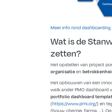
Meer info rond dashboarding v
Wat is de Stan
zetten?
Het opstellen van project po
en
organisatie
betrokkenhei
Het opbouwen van een innov
welk ander PMO dashboard ve
portfolio dashboard templa
(
https://www.pmi.org/
) en te
(bouw, chemie, farma, …). O