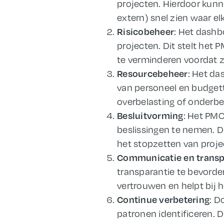
projecten. Hierdoor kun
extern) snel zien waar el
: Het dashb
Risicobeheer
projecten. Dit stelt het
te verminderen voordat 
: Het da
Resourcebeheer
van personeel en budgett
overbelasting of onderbe
: Het PM
Besluitvorming
beslissingen te nemen. Di
het stopzetten van project
Communicatie en transp
transparantie te bevorde
vertrouwen en helpt bij
: D
Continue verbetering
patronen identificeren. D