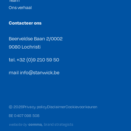
Team
Ons verhaal
Contacteer ons
Beerveldse Baan 2/0002
9080 Lochristi
tel.
+32 (0)9 210 59 50
mail
info@stanwick.be
©
2026
Privacy policy
Disclaimer
Cookievoorkeuren
BE 0407 098 508
website by
brand strategists
comma,