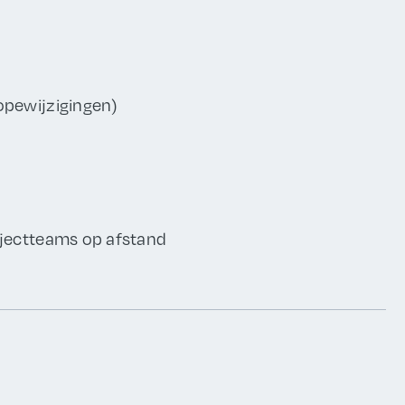
opewijzigingen)
ojectteams op afstand