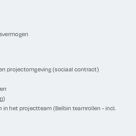
ngsvermogen
een projectomgeving (sociaal contract)
ren
n
)
n het projectteam (Belbin teamrollen - incl.